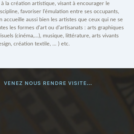
 la création artistique, visant à encourager le
scipline, favoriser l’émulation entre ses occupants,
on accueille aussi bien les artistes que ceux qui ne se
tes les formes d’art ou d’artisanats : arts graphiques
isuels (cinéma,…), musique, littérature, arts vivants
sign, création textile, … ) etc.
VENEZ NOUS RENDRE VISITE...