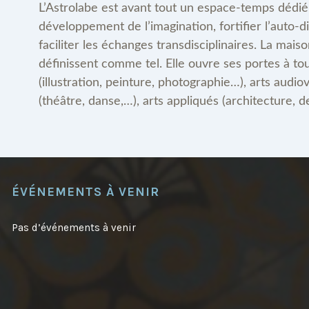
L’Astrolabe est avant tout un espace-temps dédié à
développement de l’imagination, fortifier l’auto-di
faciliter les échanges transdisciplinaires. La mais
définissent comme tel. Elle ouvre ses portes à tou
(illustration, peinture, photographie…), arts audiov
(théâtre, danse,…), arts appliqués (architecture, de
ÉVÉNEMENTS À VENIR
Pas d’événements à venir